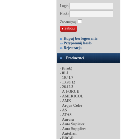
Login
Hasło
Zapamiętaj
Kupuj bez logowania
Przypomnij hasło
Rejestracja
Producenci
-
(brak)
-
01.1
-
10.41.7
-
13.93.12
-
26.12.3
-
A-FORCE
-
AMERICOL
-
AMK
-
Arqus Color
-
AS
-
ATAS
-
Aurora
-
Auto Suplaier
-
Auto Suppliers
-
Autofren
-
BBC-R