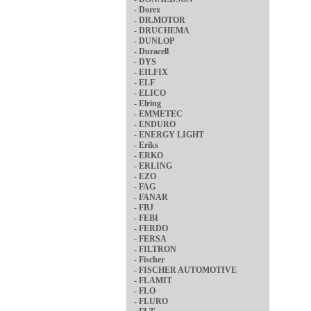
-
Dorex
-
DR.MOTOR
-
DRUCHEMA
-
DUNLOP
-
Duracell
-
DYS
-
EILFIX
-
ELF
-
ELICO
-
Elring
-
EMMETEC
-
ENDURO
-
ENERGY LIGHT
-
Eriks
-
ERKO
-
ERLING
-
EZO
-
FAG
-
FANAR
-
FBJ
-
FEBI
-
FERDO
-
FERSA
-
FILTRON
-
Fischer
-
FISCHER AUTOMOTIVE
-
FLAMIT
-
FLO
-
FLURO