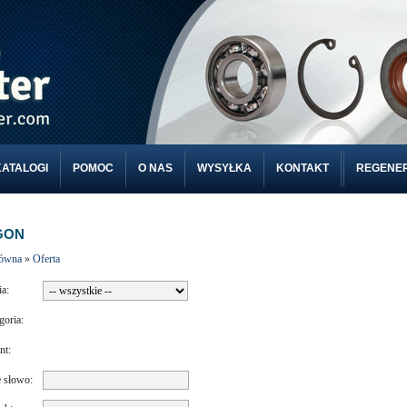
KATALOGI
POMOC
O NAS
WYSYŁKA
KONTAKT
REGENE
GON
łówna
»
Oferta
ia:
goria:
nt:
 słowo: