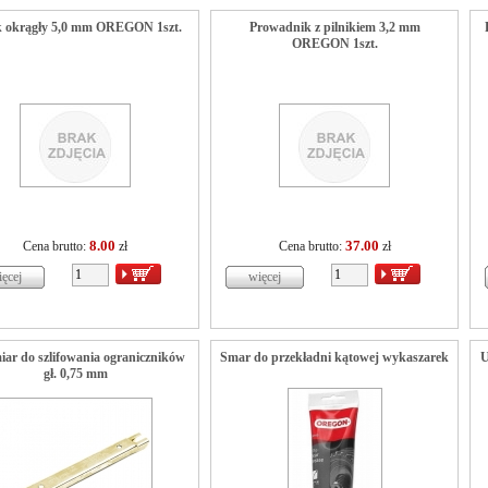
ik okrągły 5,0 mm OREGON 1szt.
Prowadnik z pilnikiem 3,2 mm
OREGON 1szt.
8.00
37.00
Cena brutto:
zł
Cena brutto:
zł
iar do szlifowania ograniczników
Smar do przekładni kątowej wykaszarek
U
gł. 0,75 mm