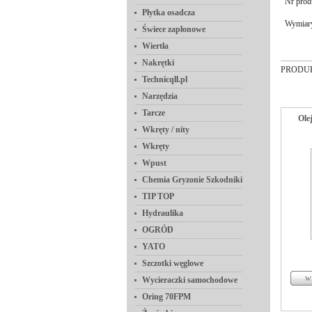
Nr prod
Płytka osadcza
Wymiar
Świece zapłonowe
Wiertła
Nakrętki
PRODU
Technicqll.pl
Narzędzia
Tarcze
Ole
Wkręty / nity
Wkręty
Wpust
Chemia Gryzonie Szkodniki
TIP TOP
Hydraulika
OGRÓD
YATO
Szczotki węglowe
Wycieraczki samochodowe
Oring 70FPM