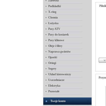
Żarówki
Piln
Podkładki
X-ring
Chemia
Łożyska
Pasy ATV
Pasy do kosiarek
Pasy klinowe
Oleje i filtry
Naprawa gwintów
Opaski
Oringi
Segery
Układ kierowniczy
Przym
Uszczelniacze
Elektryka
Pozostałe
Twoje konto