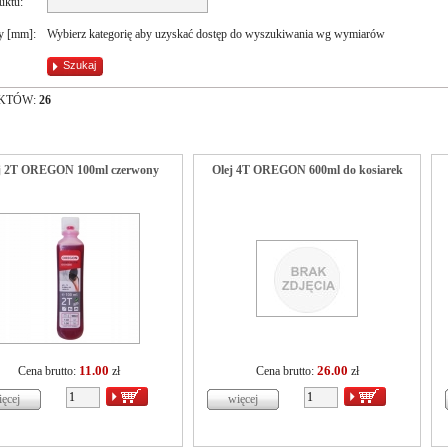
uktu:
y [mm]:
Wybierz kategorię aby uzyskać dostęp do wyszukiwania wg wymiarów
KTÓW:
26
j 2T OREGON 100ml czerwony
Olej 4T OREGON 600ml do kosiarek
11.00
26.00
Cena brutto:
zł
Cena brutto:
zł