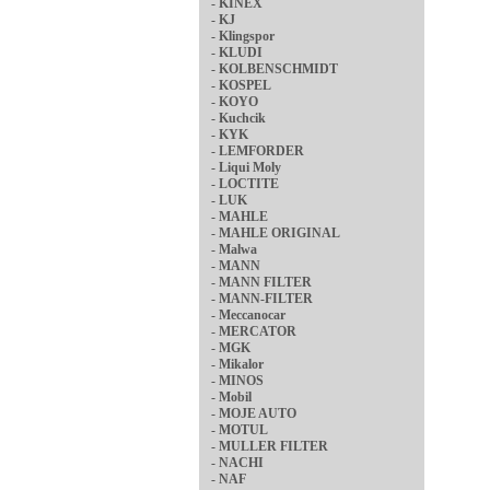
-
KINEX
-
KJ
-
Klingspor
-
KLUDI
-
KOLBENSCHMIDT
-
KOSPEL
-
KOYO
-
Kuchcik
-
KYK
-
LEMFORDER
-
Liqui Moly
-
LOCTITE
-
LUK
-
MAHLE
-
MAHLE ORIGINAL
-
Malwa
-
MANN
-
MANN FILTER
-
MANN-FILTER
-
Meccanocar
-
MERCATOR
-
MGK
-
Mikalor
-
MINOS
-
Mobil
-
MOJE AUTO
-
MOTUL
-
MULLER FILTER
-
NACHI
-
NAF