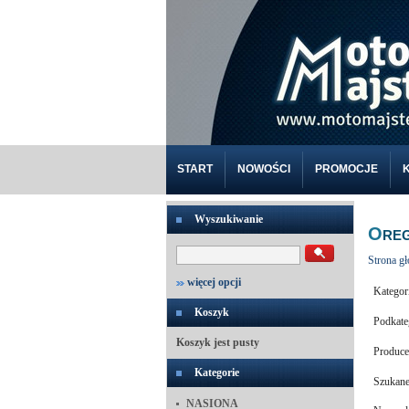
START
NOWOŚCI
PROMOCJE
Wyszukiwanie
O
RE
Strona g
więcej opcji
Kategor
Koszyk
Podkate
Koszyk jest pusty
Produce
Kategorie
Szukane
NASIONA