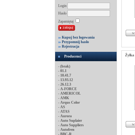
Login
Hasło
Zapamiętaj
Kupuj bez logowania
Przypomnij hasło
Rejestracja
Żyłka
Producenci
-
(brak)
-
01.1
-
10.41.7
-
13.93.12
-
26.12.3
-
A-FORCE
-
AMERICOL
-
AMK
-
Arqus Color
-
AS
-
ATAS
-
Aurora
-
Auto Suplaier
-
Auto Suppliers
-
Autofren
-
BBC-R