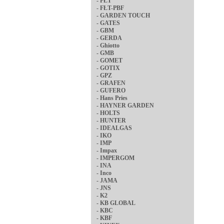
-
FŁT
-
FŁT-PBF
-
GARDEN TOUCH
-
GATES
-
GBM
-
GERDA
-
Ghiotto
-
GMB
-
GOMET
-
GOTIX
-
GPZ
-
GRAFEN
-
GUFERO
-
Hans Pries
-
HAYNER GARDEN
-
HOLTS
-
HUNTER
-
IDEALGAS
-
IKO
-
IMP
-
Impax
-
IMPERGOM
-
INA
-
Inco
-
JAMA
-
JNS
-
K2
-
KB GLOBAL
-
KBC
-
KBF