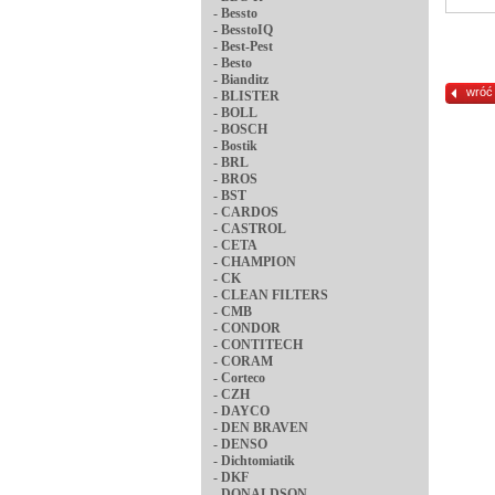
-
Bessto
-
BesstoIQ
-
Best-Pest
-
Besto
-
Bianditz
wróć
-
BLISTER
-
BOLL
-
BOSCH
-
Bostik
-
BRL
-
BROS
-
BST
-
CARDOS
-
CASTROL
-
CETA
-
CHAMPION
-
CK
-
CLEAN FILTERS
-
CMB
-
CONDOR
-
CONTITECH
-
CORAM
-
Corteco
-
CZH
-
DAYCO
-
DEN BRAVEN
-
DENSO
-
Dichtomiatik
-
DKF
-
DONALDSON