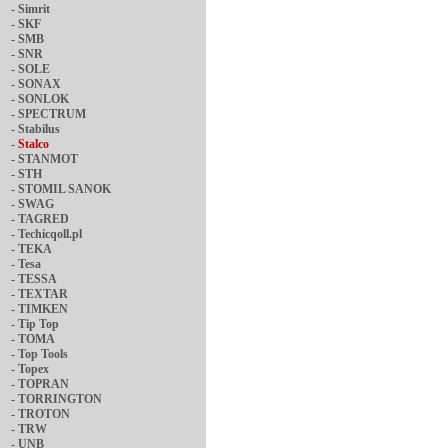
-
Simrit
-
SKF
-
SMB
-
SNR
-
SOLE
-
SONAX
-
SONLOK
-
SPECTRUM
-
Stabilus
-
Stalco
-
STANMOT
-
STH
-
STOMIL SANOK
-
SWAG
-
TAGRED
-
Techicqoll.pl
-
TEKA
-
Tesa
-
TESSA
-
TEXTAR
-
TIMKEN
-
Tip Top
-
TOMA
-
Top Tools
-
Topex
-
TOPRAN
-
TORRINGTON
-
TROTON
-
TRW
-
UNB