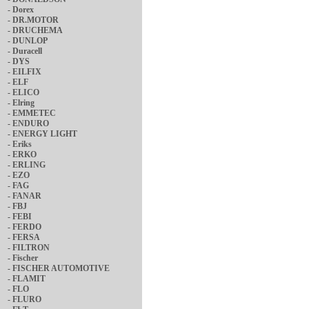
-
Dorex
-
DR.MOTOR
-
DRUCHEMA
-
DUNLOP
-
Duracell
-
DYS
-
EILFIX
-
ELF
-
ELICO
-
Elring
-
EMMETEC
-
ENDURO
-
ENERGY LIGHT
-
Eriks
-
ERKO
-
ERLING
-
EZO
-
FAG
-
FANAR
-
FBJ
-
FEBI
-
FERDO
-
FERSA
-
FILTRON
-
Fischer
-
FISCHER AUTOMOTIVE
-
FLAMIT
-
FLO
-
FLURO