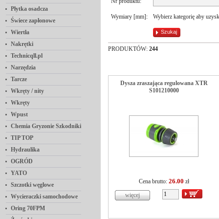
Nr produktu:
Płytka osadcza
Wymiary [mm]:
Wybierz kategorię aby uzy
Świece zapłonowe
Wiertła
Nakrętki
PRODUKTÓW:
244
Technicqll.pl
Narzędzia
Tarcze
Dysza zraszająca regulowana XTR
S101210000
Wkręty / nity
Wkręty
Wpust
Chemia Gryzonie Szkodniki
TIP TOP
Hydraulika
OGRÓD
YATO
26.00
Cena brutto:
zł
Szczotki węglowe
Wycieraczki samochodowe
Oring 70FPM