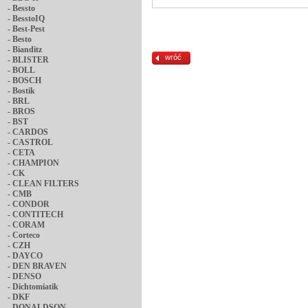
-
Bessto
-
BesstoIQ
-
Best-Pest
-
Besto
-
Bianditz
wróć
-
BLISTER
-
BOLL
-
BOSCH
-
Bostik
-
BRL
-
BROS
-
BST
-
CARDOS
-
CASTROL
-
CETA
-
CHAMPION
-
CK
-
CLEAN FILTERS
-
CMB
-
CONDOR
-
CONTITECH
-
CORAM
-
Corteco
-
CZH
-
DAYCO
-
DEN BRAVEN
-
DENSO
-
Dichtomiatik
-
DKF
-
DONALDSON