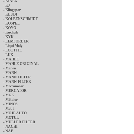
-
KINEX
-
KJ
-
Klingspor
-
KLUDI
-
KOLBENSCHMIDT
-
KOSPEL
-
KOYO
-
Kuchcik
-
KYK
-
LEMFORDER
-
Liqui Moly
-
LOCTITE
-
LUK
-
MAHLE
-
MAHLE ORIGINAL
-
Malwa
-
MANN
-
MANN FILTER
-
MANN-FILTER
-
Meccanocar
-
MERCATOR
-
MGK
-
Mikalor
-
MINOS
-
Mobil
-
MOJE AUTO
-
MOTUL
-
MULLER FILTER
-
NACHI
-
NAF