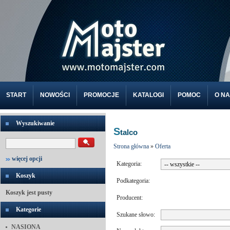
START
NOWOŚCI
PROMOCJE
KATALOGI
POMOC
O N
Wyszukiwanie
S
talco
Strona główna
»
Oferta
więcej opcji
Kategoria:
Koszyk
Podkategoria:
Koszyk jest pusty
Producent:
Kategorie
Szukane słowo:
NASIONA