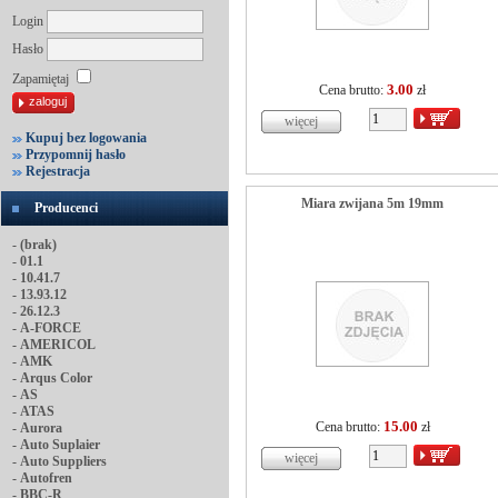
Login
Hasło
Zapamiętaj
3.00
Cena brutto:
zł
Kupuj bez logowania
Przypomnij hasło
Rejestracja
Miara zwijana 5m 19mm
Producenci
-
(brak)
-
01.1
-
10.41.7
-
13.93.12
-
26.12.3
-
A-FORCE
-
AMERICOL
-
AMK
-
Arqus Color
-
AS
-
ATAS
15.00
Cena brutto:
zł
-
Aurora
-
Auto Suplaier
-
Auto Suppliers
-
Autofren
-
BBC-R