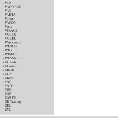
-
Vaco
-
VACO ECO
-
VAN
-
VARTA
-
Vartco
-
VASCO
-
Verto
-
VIRAGE
-
VOLER
-
VOREL
-
Werckmann
-
WESCO
-
WHX
-
WIMAR
-
WOSSNER
-
XL tools
-
XL-tools
-
Xltools
-
XLZ
-
Xtools
-
YAF
-
YATO
-
YBR
-
ZAP
-
ZARYS
-
ZD Trading
-
ZKL
-
ZVL