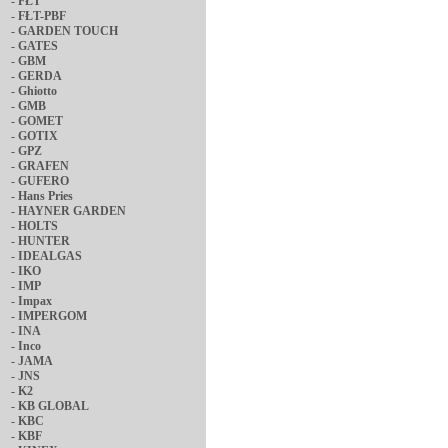
-
FŁT
-
FŁT-PBF
-
GARDEN TOUCH
-
GATES
-
GBM
-
GERDA
-
Ghiotto
-
GMB
-
GOMET
-
GOTIX
-
GPZ
-
GRAFEN
-
GUFERO
-
Hans Pries
-
HAYNER GARDEN
-
HOLTS
-
HUNTER
-
IDEALGAS
-
IKO
-
IMP
-
Impax
-
IMPERGOM
-
INA
-
Inco
-
JAMA
-
JNS
-
K2
-
KB GLOBAL
-
KBC
-
KBF