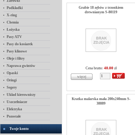
Żarówki
Grabie 18 zębów z trzonkiem
Podkładki
drewnianym S-80119
X-ring
Chemia
Łożyska
Pasy ATV
Pasy do kosiarek
Pasy klinowe
Oleje i filtry
Naprawa gwintów
40.00
Cena brutto:
zł
Opaski
Oringi
Segery
Układ kierowniczy
Kratka malarska mała 200x240mm S-
Uszczelniacze
38889
Elektryka
Pozostałe
Twoje konto