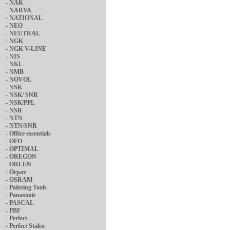
-
NAK
-
NARVA
-
NATIONAL
-
NEO
-
NEUTRAL
-
NGK
-
NGK V-LINE
-
NIS
-
NKL
-
NMB
-
NOVOL
-
NSK
-
NSK/ SNR
-
NSK/PPL
-
NSR
-
NTN
-
NTN/SNR
-
Office essentials
-
OFO
-
OPTIMAL
-
OREGON
-
ORLEN
-
Orpav
-
OSRAM
-
Painting Tools
-
Panasonic
-
PASCAL
-
PBF
-
Perfect
-
Perfect Stalco